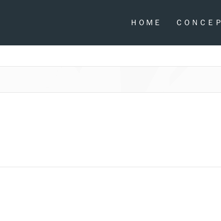
ＨＯＭＥ
ＣＯＮＣＥ