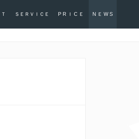
ＰＴ
ＳＥＲＶＩＣＥ
P R Ｉ C Ｅ
N Ｅ W S