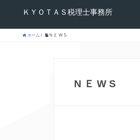
ＫＹＯＴＡＳ税理士事務所
ホーム
/
N Ｅ W S
N Ｅ W S