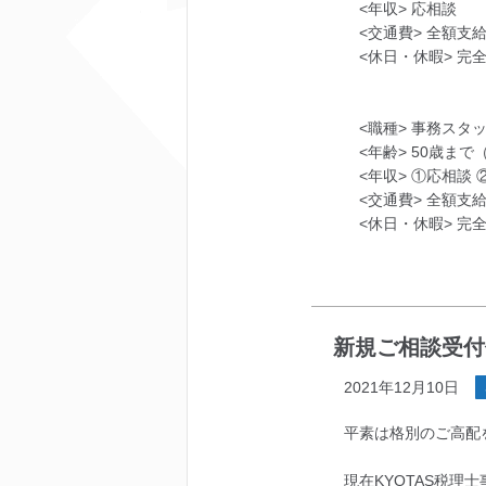
<年収> 応相談
<交通費> 全額支
<休日・休暇> 完
<職種> 事務スタ
<年齢> 50歳まで
<年収> ①応相談 ②
<交通費> 全額支
<休日・休暇> 完
新規ご相談受付
2021年12月10日
平素は格別のご高配
現在KYOTAS税