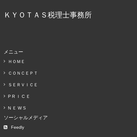
ＫＹＯＴＡＳ税理士事務所
メニュー
ＨＯＭＥ
ＣＯＮＣＥＰＴ
ＳＥＲＶＩＣＥ
P R Ｉ C Ｅ
N Ｅ W S
ソーシャルメディア
Feedly